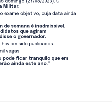
mo domingo (27/08/2023). O
a Militar.
 exame objetivo, cuja data ainda
m de semana é inadmissível.
ndidatos que agiram
 disse o governador.
 haviam sido publicados.
il vagas.
u pode ficar tranquilo que em
erão ainda este ano.”