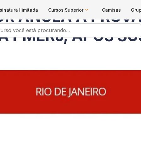
sinatura Ilimitada
Cursos Superior
Camisas
Gru
R ANULA A PROVA
 PMERJ, APÓS SU