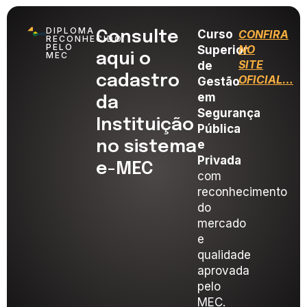
DIPLOMA
Curso
CONFIRA
Consulte
RECONHECIDO
PELO
NO
Superior
MEC
aqui o
SITE
de
cadastro
OFICIAL…
Gestão
em
da
Segurança
Instituição
Pública
no sistema
e
Privada
e-MEC
com
reconhecimento
do
mercado
e
qualidade
aprovada
pelo
MEC.