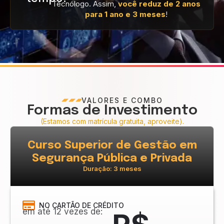
Tecnólogo. Assim,
você reduz de 2 anos
para 1 ano e 3 meses
!
VALORES E COMBO
Formas de Investimento
(Estamos com matrícula gratuita, aproveite).
Curso Superior de Gestão em
Segurança Pública e Privada
Duração: 3 meses
NO CARTÃO DE CRÉDITO
em até 12 vezes de: