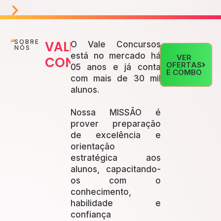
SOBRE
VALE
O Vale Concursos
NÓS
está no mercado há
VER
CONCURSOS
OFERTAS
05 anos e já conta
E COMBO
com mais de 30 mil
alunos.
Nossa MISSÃO é
prover preparação
de excelência e
orientação
estratégica aos
alunos, capacitando-
os com o
conhecimento,
habilidade e
confiança