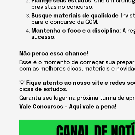
Planeje seus estudos
: Crie um crono
previstas no concurso.
Busque materiais de qualidade
: Invi
para o concurso da GCM.
Mantenha o foco e a disciplina
: A r
sucesso.
Não perca essa chance!
Esse é o momento de começar sua prepar
com as melhores dicas, materiais e novid
💡
Fique atento ao nosso site e redes so
dicas de estudos.
Garanta seu lugar na próxima turma de ap
Vale Concursos – Aqui vale a pena!