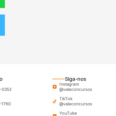
o
Siga-nos
Instagram
0-0353
@valeconcursos
TikTok
0-1760
@valeconcursos
YouTube