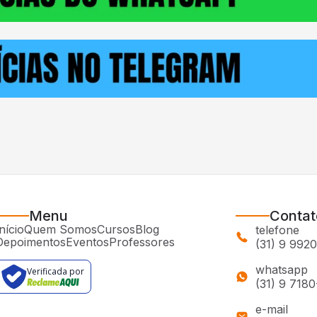
Menu
Contat
nício
Quem Somos
Cursos
Blog
telefone
Depoimentos
Eventos
Professores
(31) 9 992
whatsapp
Verificada por
(31) 9 718
e-mail