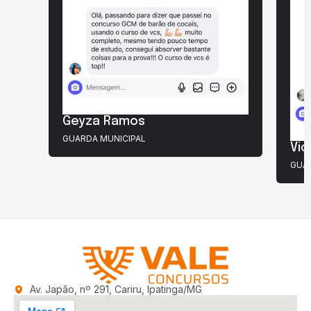
Geyza Ramos
GUARDA MUNICIPAL
Vic
GUAR
Av. Japão, nº 291, Cariru, Ipatinga/MG