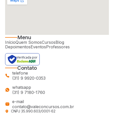
Menu
Início
Quem Somos
Cursos
Blog
Depoimentos
Eventos
Professores
Verificada por
Contato
telefone
(31) 9 9920-0353
whatsapp
(31) 9 7180-1760
e-mail
contato@valeconcursos.com.br
CNPJ 35.990.603/0001-62