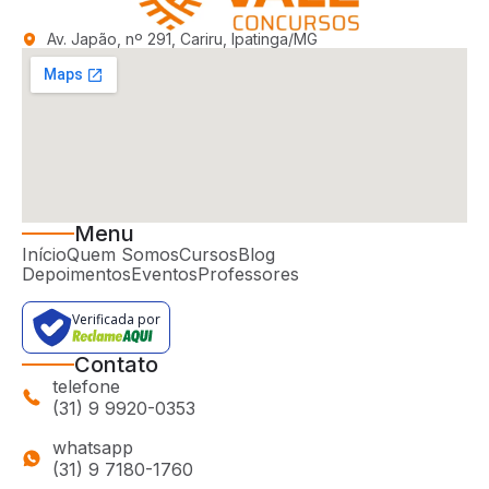
Av. Japão, nº 291, Cariru, Ipatinga/MG
Menu
Início
Quem Somos
Cursos
Blog
Depoimentos
Eventos
Professores
Verificada por
Contato
telefone
(31) 9 9920-0353
whatsapp
(31) 9 7180-1760