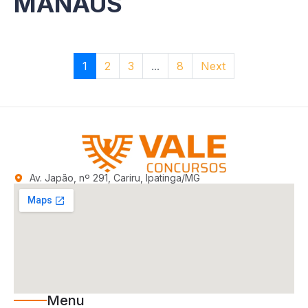
MANAUS
1
2
3
...
8
Next
Av. Japão, nº 291, Cariru, Ipatinga/MG
Menu