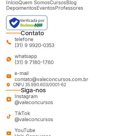
Início
Quem Somos
Cursos
Blog
Depoimentos
Eventos
Professores
Verificada por
Contato
telefone
(31) 9 9920-0353
whatsapp
(31) 9 7180-1760
e-mail
contato@valeconcursos.com.br
CNPJ 35.990.603/0001-62
Siga-nos
Instagram
@valeconcursos
TikTok
@valeconcursos
YouTube