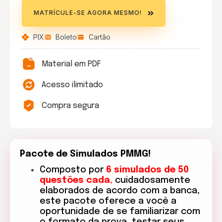
MATRÍCULE-SE AGORA MESMO!
PIX
Boleto
Cartão
Material em PDF
Acesso ilimitado
Compra segura
Pacote de Simulados PMMG!
Composto por
6 simulados de 50
questões cada
,
cuidadosamente
elaborados de acordo com a banca,
este pacote oferece a você a
oportunidade de se familiarizar com