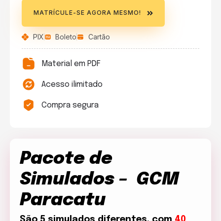
MATRÍCULE-SE AGORA MESMO!
PIX
Boleto
Cartão
Material em PDF
Acesso ilimitado
Compra segura
Pacote de
Simulados – GCM
Paracatu
São 5 simulados diferentes, com
40