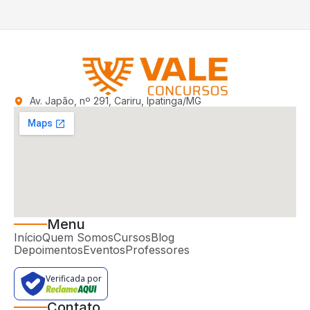
Av. Japão, nº 291, Cariru, Ipatinga/MG
Menu
Início
Quem Somos
Cursos
Blog
Depoimentos
Eventos
Professores
Verificada por
Contato