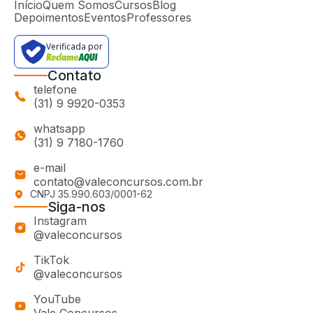
Início
Quem Somos
Cursos
Blog
Depoimentos
Eventos
Professores
Verificada por
Contato
telefone
(31) 9 9920-0353
whatsapp
(31) 9 7180-1760
e-mail
contato@valeconcursos.com.br
CNPJ 35.990.603/0001-62
Siga-nos
Instagram
@valeconcursos
TikTok
@valeconcursos
YouTube
Vale Concursos