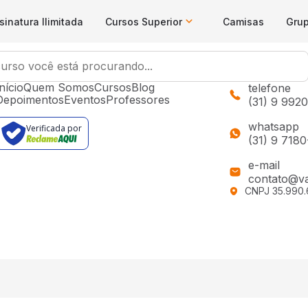
sinatura Ilimitada
Cursos Superior
Camisas
Gru
Menu
Contat
nício
Quem Somos
Cursos
Blog
telefone
Depoimentos
Eventos
Professores
(31) 9 992
whatsapp
Verificada por
(31) 9 718
e-mail
contato@va
CNPJ 35.990.