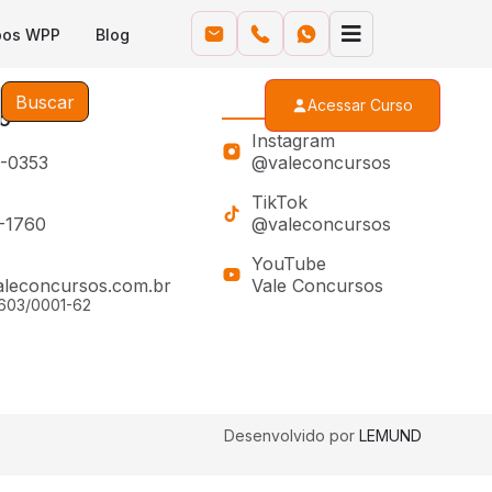
pos WPP
Blog
Buscar
Acessar Curso
o
Siga-nos
Instagram
0-0353
@valeconcursos
TikTok
0-1760
@valeconcursos
YouTube
leconcursos.com.br
Vale Concursos
603/0001-62
Desenvolvido por
LEMUND