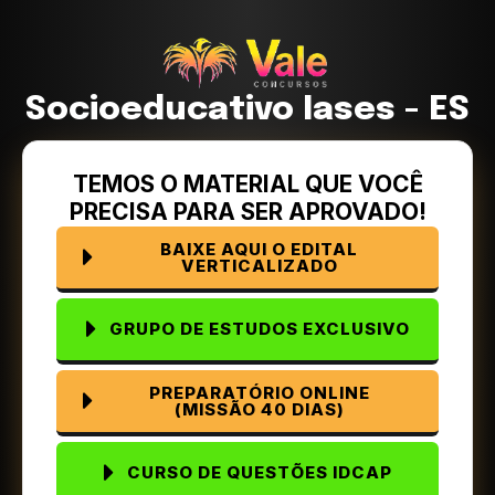
Socioeducativo Iases - ES
TEMOS O MATERIAL QUE VOCÊ
PRECISA PARA SER APROVADO!
BAIXE AQUI O EDITAL
VERTICALIZADO
GRUPO DE ESTUDOS EXCLUSIVO
PREPARATÓRIO ONLINE
(MISSÃO 40 DIAS)
CURSO DE QUESTÕES IDCAP