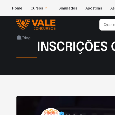
Home
Cursos
Simulados
Apostilas
As
/
Blog
INSCRIÇÕES