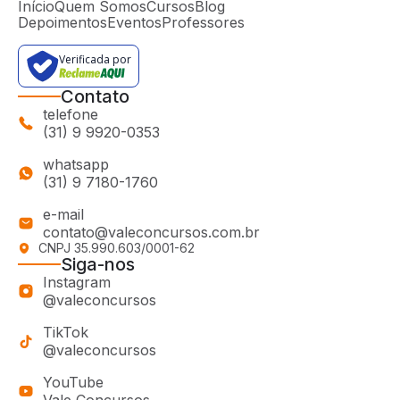
Início
Quem Somos
Cursos
Blog
Depoimentos
Eventos
Professores
Verificada por
Contato
telefone
(31) 9 9920-0353
whatsapp
(31) 9 7180-1760
e-mail
contato@valeconcursos.com.br
CNPJ 35.990.603/0001-62
Siga-nos
Instagram
@valeconcursos
TikTok
@valeconcursos
YouTube
Vale Concursos