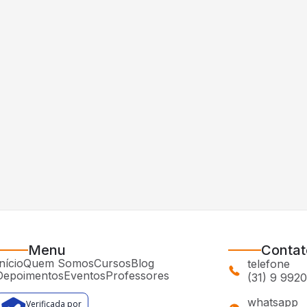
Menu
Contat
nício
Quem Somos
Cursos
Blog
telefone
Depoimentos
Eventos
Professores
(31) 9 992
whatsapp
Verificada por