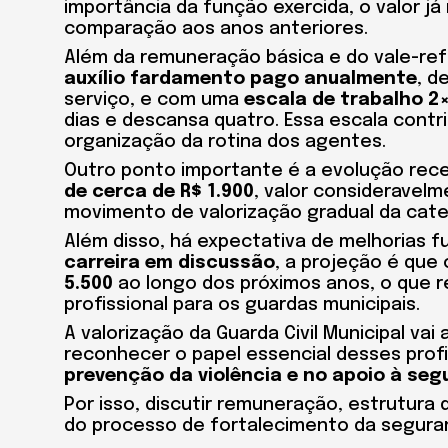
importância da função exercida, o valor j
comparação aos anos anteriores.
Além da remuneração básica e do vale-re
auxílio fardamento pago anualmente
, d
serviço, e com uma
escala de trabalho 2
dias e descansa quatro. Essa escala contr
organização da rotina dos agentes.
Outro ponto importante é a evolução re
de cerca de R$ 1.900
, valor consideravel
movimento de valorização gradual da cate
Além disso, há expectativa de melhorias f
carreira em discussão
, a projeção é que
5.500
ao longo dos próximos anos, o que 
profissional para os guardas municipais.
A valorização da Guarda Civil Municipal va
reconhecer o papel essencial desses prof
prevenção da violência e no apoio à se
Por isso, discutir remuneração, estrutura 
do processo de fortalecimento da seguran