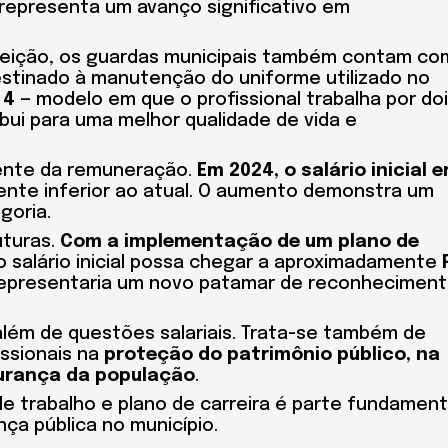
á representa um avanço significativo em
feição, os guardas municipais também contam co
estinado à manutenção do uniforme utilizado no
×4
— modelo em que o profissional trabalha por do
ibui para uma melhor qualidade de vida e
cente da remuneração.
Em 2024, o salário inicial e
mente inferior ao atual. O aumento demonstra um
goria.
uturas.
Com a implementação de um plano de
 o salário inicial possa chegar a aproximadamente
representaria um novo patamar de reconhecimen
i além de questões salariais. Trata-se também de
issionais na
proteção do patrimônio público, na
gurança da população
.
de trabalho e plano de carreira é parte fundament
ça pública no município.