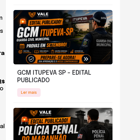
m
is
ra
GCM ITUPEVA SP - EDITAL
PUBLICADO
R$
to
Ler mais
al