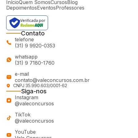
Início
Quem Somos
Cursos
Blog
Depoimentos
Eventos
Professores
Verificada por
Contato
telefone
(31) 9 9920-0353
whatsapp
(31) 9 7180-1760
e-mail
contato@valeconcursos.com.br
CNPJ 35.990.603/0001-62
Siga-nos
Instagram
@valeconcursos
TikTok
@valeconcursos
YouTube
Vale Concursos