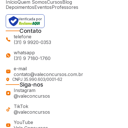
Início
Quem Somos
Cursos
Blog
Depoimentos
Eventos
Professores
Verificada por
Contato
telefone
(31) 9 9920-0353
whatsapp
(31) 9 7180-1760
e-mail
contato@valeconcursos.com.br
CNPJ 35.990.603/0001-62
Siga-nos
Instagram
@valeconcursos
TikTok
@valeconcursos
YouTube
Vale Concursos