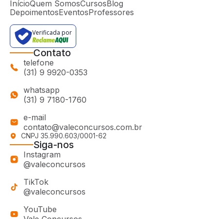
Início
Quem Somos
Cursos
Blog
Depoimentos
Eventos
Professores
Verificada por
Contato
telefone
(31) 9 9920-0353
whatsapp
(31) 9 7180-1760
e-mail
contato@valeconcursos.com.br
CNPJ 35.990.603/0001-62
Siga-nos
Instagram
@valeconcursos
TikTok
@valeconcursos
YouTube
Vale Concursos