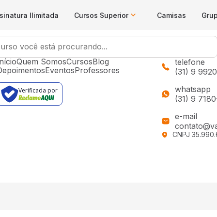
sinatura Ilimitada
Cursos Superior
Camisas
Gru
Menu
Contat
nício
Quem Somos
Cursos
Blog
telefone
Depoimentos
Eventos
Professores
(31) 9 992
whatsapp
Verificada por
(31) 9 718
e-mail
contato@va
CNPJ 35.990.