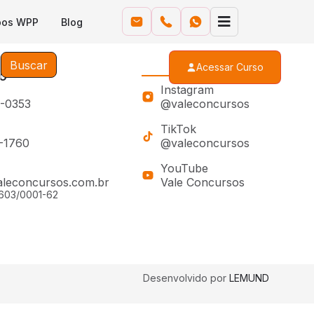
pos WPP
Blog
Buscar
Acessar Curso
o
Siga-nos
Instagram
0-0353
@valeconcursos
TikTok
0-1760
@valeconcursos
YouTube
leconcursos.com.br
Vale Concursos
603/0001-62
Desenvolvido por
LEMUND