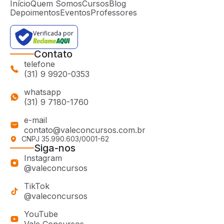
Início
Quem Somos
Cursos
Blog
Depoimentos
Eventos
Professores
Verificada por
Contato
telefone
(31) 9 9920-0353
whatsapp
(31) 9 7180-1760
e-mail
contato@valeconcursos.com.br
CNPJ 35.990.603/0001-62
Siga-nos
Instagram
@valeconcursos
TikTok
@valeconcursos
YouTube
Vale Concursos