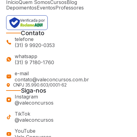
Início
Quem Somos
Cursos
Blog
Depoimentos
Eventos
Professores
Verificada por
Contato
telefone
(31) 9 9920-0353
whatsapp
(31) 9 7180-1760
e-mail
contato@valeconcursos.com.br
CNPJ 35.990.603/0001-62
Siga-nos
Instagram
@valeconcursos
TikTok
@valeconcursos
YouTube
Vale Concursos