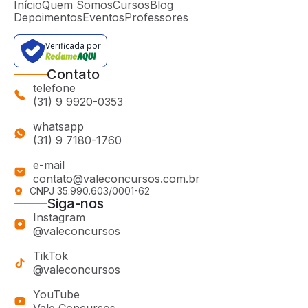
Início
Quem Somos
Cursos
Blog
Depoimentos
Eventos
Professores
Verificada por
Contato
telefone
(31) 9 9920-0353
whatsapp
(31) 9 7180-1760
e-mail
contato@valeconcursos.com.br
CNPJ 35.990.603/0001-62
Siga-nos
Instagram
@valeconcursos
TikTok
@valeconcursos
YouTube
Vale Concursos