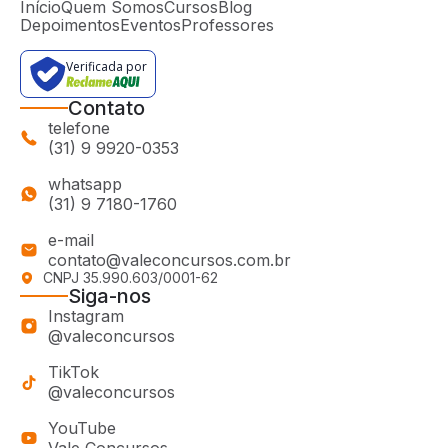
Início
Quem Somos
Cursos
Blog
Depoimentos
Eventos
Professores
Verificada por
Contato
telefone
(31) 9 9920-0353
whatsapp
(31) 9 7180-1760
e-mail
contato@valeconcursos.com.br
CNPJ 35.990.603/0001-62
Siga-nos
Instagram
@valeconcursos
TikTok
@valeconcursos
YouTube
Vale Concursos