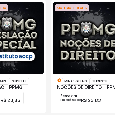
LADA
MATERIA-ISOLADA
RAIS
SUDESTE
MINAS GERAIS
SUDESTE
ÃO – PPMG
NOÇÕES DE DIREITO – PP
Semestral
e
R$ 23,83
Em até 6x de
R$ 23,83