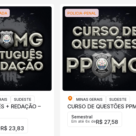
LADA
POLICIA-PENAL
RAIS
SUDESTE
MINAS GERAIS
SUDESTE
S + REDAÇÃO –
CURSO DE QUESTÕES PP
Semestral
Em até 6x de
R$ 27,58
e
R$ 23,83