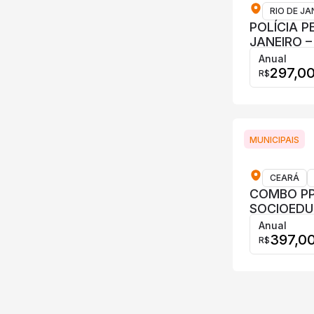
RIO DE JA
POLÍCIA P
JANEIRO –
Anual
297,0
R$
MUNICIPAIS
CEARÁ
COMBO PP
SOCIOEDU
Anual
397,0
R$