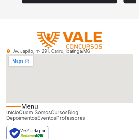
Av. Japão, nº 291, Cariru, Ipatinga/MG
Menu
Início
Quem Somos
Cursos
Blog
Depoimentos
Eventos
Professores
Verificada por