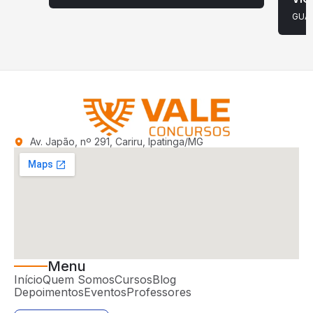
GUAR
Av. Japão, nº 291, Cariru, Ipatinga/MG
Menu
Início
Quem Somos
Cursos
Blog
Depoimentos
Eventos
Professores