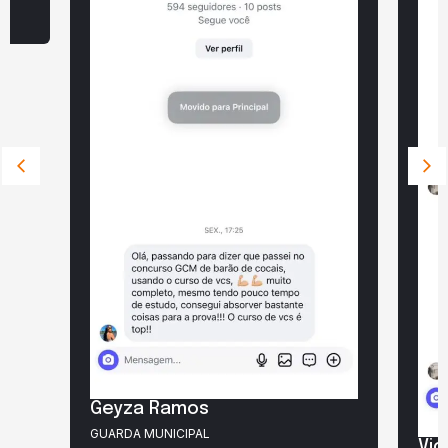
Geyza Ramos
GUARDA MUNICIPAL
Vic