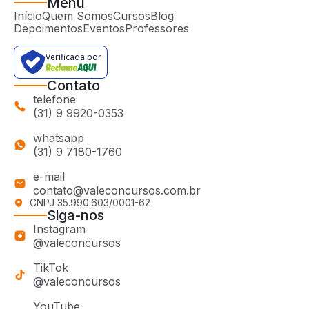
Menu
Início
Quem Somos
Cursos
Blog
Depoimentos
Eventos
Professores
Verificada por
Contato
telefone
(31) 9 9920-0353
whatsapp
(31) 9 7180-1760
e-mail
contato@valeconcursos.com.br
CNPJ 35.990.603/0001-62
Siga-nos
Instagram
@valeconcursos
TikTok
@valeconcursos
YouTube