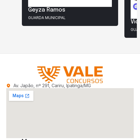
Geyza Ramos
GUARDA MUNICIPAL
Vic
GUAR
Av. Japão, nº 291, Cariru, Ipatinga/MG