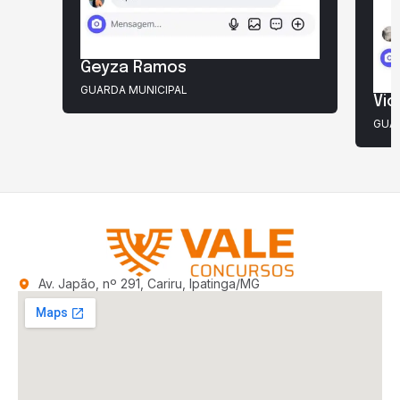
Geyza Ramos
GUARDA MUNICIPAL
Vic
GUAR
Av. Japão, nº 291, Cariru, Ipatinga/MG