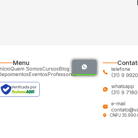
Menu
Contat
nício
Quem Somos
Cursos
Blog
telefone
Depoimentos
Eventos
Professores
(31) 9 992
whatsapp
Verificada por
(31) 9 718
e-mail
contato@va
CNPJ 35.990.