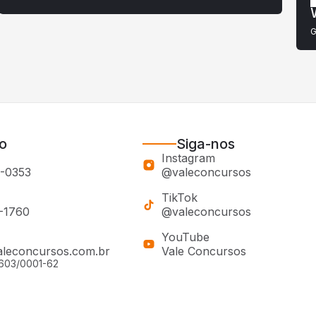
G
o
Siga-nos
Instagram
0-0353
@valeconcursos
TikTok
0-1760
@valeconcursos
YouTube
leconcursos.com.br
Vale Concursos
603/0001-62