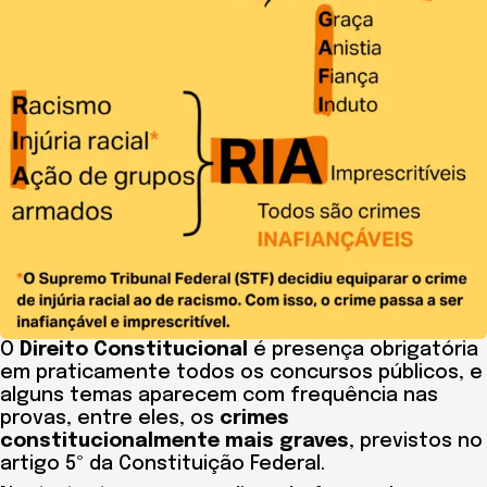
O
Direito Constitucional
é presença obrigatória
em praticamente todos os concursos públicos, e
alguns temas aparecem com frequência nas
provas, entre eles, os
crimes
constitucionalmente mais graves
, previstos no
artigo 5º da Constituição Federal.