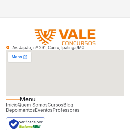
Av. Japão, nº 291, Cariru, Ipatinga/MG
Menu
Início
Quem Somos
Cursos
Blog
Depoimentos
Eventos
Professores
Verificada por