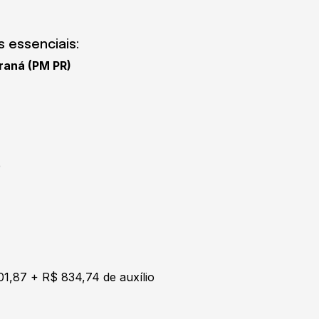
 essenciais:
araná (PM PR)
e
01,87 + R$ 834,74 de auxílio