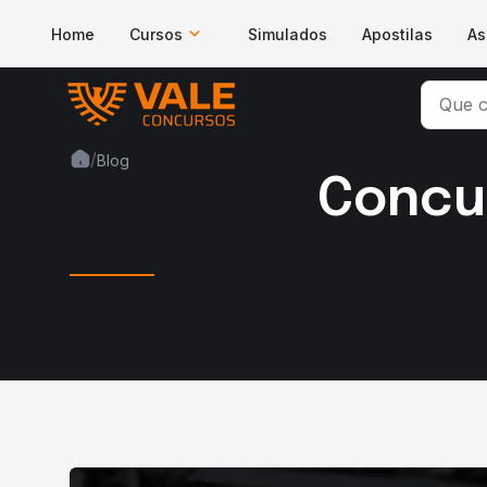
Home
Cursos
Simulados
Apostilas
As
/
Blog
Concu