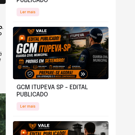
PUBLICADO
Ler mais
o
.
o
á
e
GCM ITUPEVA SP - EDITAL
PUBLICADO
Ler mais