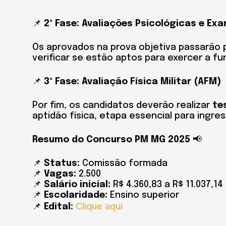
📌
2ª Fase: Avaliações Psicológicas e Ex
Os aprovados na prova objetiva passarão 
verificar se estão aptos para exercer a fu
📌
3ª Fase: Avaliação Física Militar (AFM)
Por fim, os candidatos deverão realizar
te
aptidão física, etapa essencial para ingre
Resumo do Concurso PM MG 2025
📢
📌
Status:
Comissão formada
📌
Vagas:
2.500
📌
Salário inicial:
R$ 4.360,83 a R$ 11.037,14
📌
Escolaridade:
Ensino superior
Clique aqui
📌
Edital: