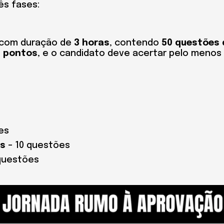
ês fases:
, com duração de
3 horas
, contendo
50 questões 
0 pontos
, e o candidato deve acertar pelo menos
es
os
– 10 questões
questões