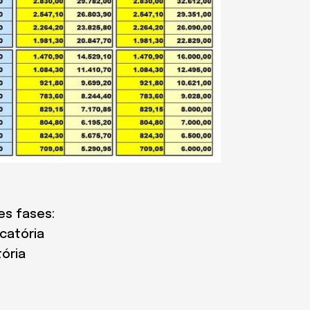
es fases:
icatória
tória