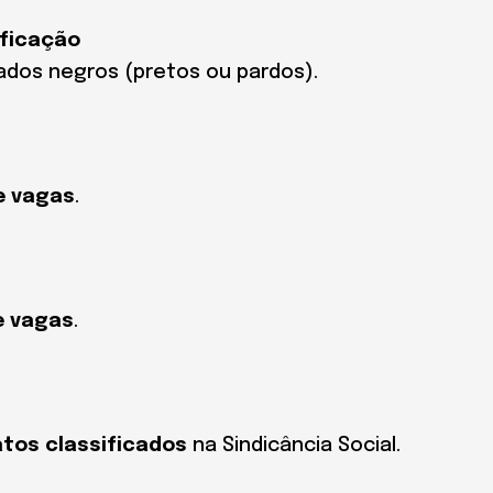
ificação
ados negros (pretos ou pardos).
e vagas
.
e vagas
.
atos classificados
na Sindicância Social.