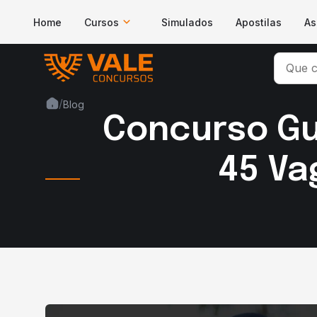
Home
Cursos
Simulados
Apostilas
As
/
Blog
Concurso Gua
45 Va