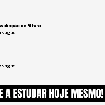
s
Avaliação de Altura
e vagas
.
e vagas
.