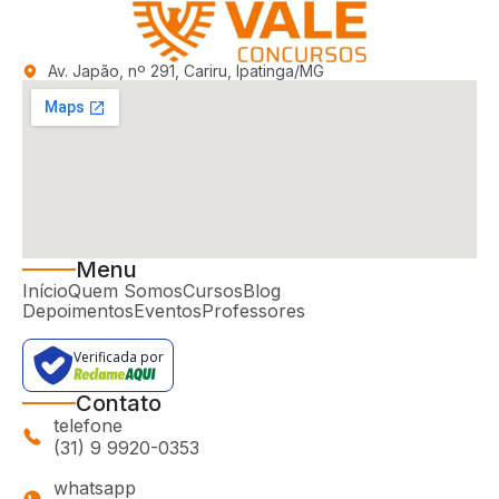
Av. Japão, nº 291, Cariru, Ipatinga/MG
Menu
Início
Quem Somos
Cursos
Blog
Depoimentos
Eventos
Professores
Verificada por
Contato
telefone
(31) 9 9920-0353
whatsapp