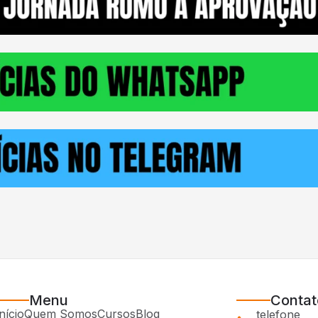
Menu
Contat
nício
Quem Somos
Cursos
Blog
telefone