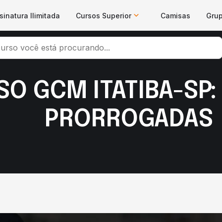
sinatura Ilimitada
Cursos Superior
Camisas
Gru
O GCM ITATIBA-SP:
PRORROGADAS