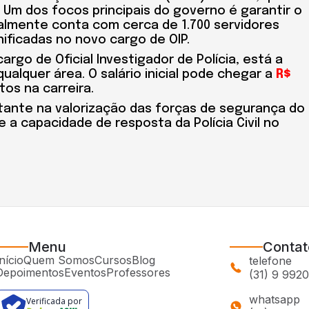
. Um dos focos principais do governo é garantir o
tualmente conta com cerca de 1.700 servidores
nificadas no novo cargo de OIP.
argo de Oficial Investigador de Polícia, está a
ualquer área. O salário inicial pode chegar a
R$
tos na carreira.
tante na valorização das forças de segurança do
 e a capacidade de resposta da Polícia Civil no
Menu
Contat
nício
Quem Somos
Cursos
Blog
telefone
Depoimentos
Eventos
Professores
(31) 9 992
whatsapp
Verificada por