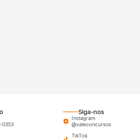
o
Siga-nos
Instagram
0-0353
@valeconcursos
TikTok