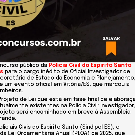
oncurso público da
Polícia Civil do Espírito Santo
as
para o cargo inédito de Oficial Investigador de
o secretário de Estado da Economia e Planejamento
te um evento oficial em Vitória/ES, que marcou a
mbeiros.
Projeto de Lei que está em fase final de elaboraç
ualmente existentes na Polícia Civil: Investigador
 projeto será encaminhado em breve à Assembleia
rande.
iais Civis do Espírito Santo (Sindipol ES), o
da Lei Orçamentária Anual (PLOA) de 2025, que