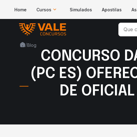
Home
Cursos
Simulados
Apostilas
As
/
Blog
CONCURSO DA 
(PC ES) OFERE
DE OFICIAL