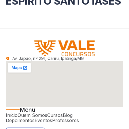
ESPÍRITO SANTO IASES
Av. Japão, nº 291, Cariru, Ipatinga/MG
Menu
Início
Quem Somos
Cursos
Blog
Depoimentos
Eventos
Professores