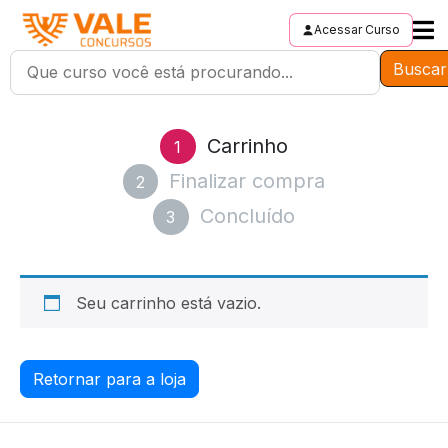
Acessar Curso
Buscar
Carrinho
1
Finalizar compra
2
Concluído
3
Seu carrinho está vazio.
Retornar para a loja