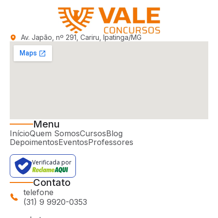
Av. Japão, nº 291, Cariru, Ipatinga/MG
Menu
Início
Quem Somos
Cursos
Blog
Depoimentos
Eventos
Professores
Verificada por
Contato
telefone
(31) 9 9920-0353