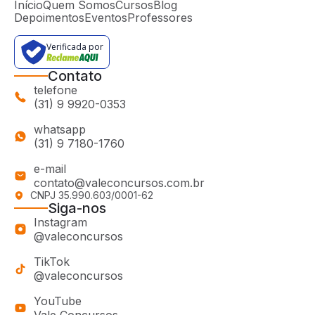
Início
Quem Somos
Cursos
Blog
Depoimentos
Eventos
Professores
Verificada por
Contato
telefone
(31) 9 9920-0353
whatsapp
(31) 9 7180-1760
e-mail
contato@valeconcursos.com.br
CNPJ 35.990.603/0001-62
Siga-nos
Instagram
@valeconcursos
TikTok
@valeconcursos
YouTube
Vale Concursos